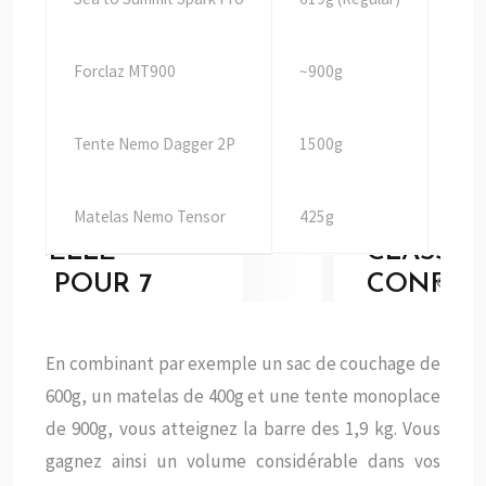
Forclaz MT900
~900g
0°C
Tente Nemo Dagger 2P
1500g
3 sa
Matelas Nemo Tensor
425g
–
Compara
En combinant par exemple un sac de couchage de
600g, un matelas de 400g et une tente monoplace
de 900g, vous atteignez la barre des 1,9 kg. Vous
gagnez ainsi un volume considérable dans vos