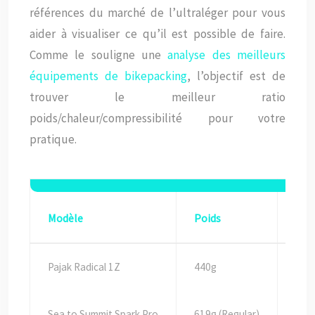
références du marché de l’ultraléger pour vous
aider à visualiser ce qu’il est possible de faire.
Comme le souligne une
analyse des meilleurs
équipements de bikepacking
, l’objectif est de
trouver le meilleur ratio
poids/chaleur/compressibilité pour votre
pratique.
Modèle
Poids
Tem
Pajak Radical 1Z
440g
Pri
Sea to Summit Spark Pro
619g (Regular)
-1°C